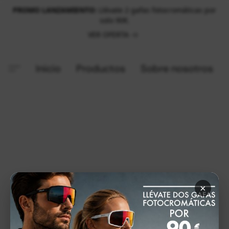
PROMO LANZAMIENTO:
Llévate 2 gafas fotocromáticas por
solo 90€.
VER OFERTA
Inicio
Productos
Sobre nosotros
×