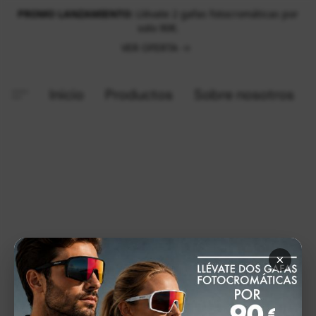
PROMO LANZAMIENTO:
Llévate 2 gafas fotocromáticas por
solo 90€.
VER OFERTA
Inicio
Productos
Sobre nosotros
×